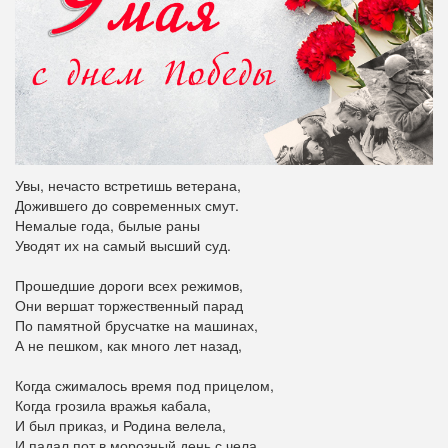
Увы, нечасто встретишь ветерана,
Дожившего до современных смут.
Немалые года, былые раны
Уводят их на самый высший суд.
Прошедшие дороги всех режимов,
Они вершат торжественный парад
По памятной брусчатке на машинах,
А не пешком, как много лет назад,
Когда сжималось время под прицелом,
Когда грозила вражья кабала,
И был приказ, и Родина велела,
И падал пот в морозный день с чела.