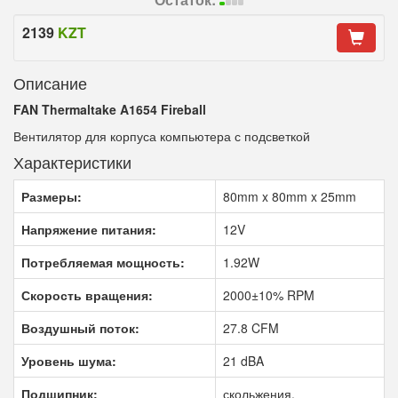
2139
KZT
Описание
FAN
Thermaltake
A
1654
Fireball
Вентилятор для корпуса компьютера с подсветкой
Характеристики
Размеры:
80
mm
x
80
mm
x
25
mm
Напряжение питания:
12V
Потребляемая мощность:
1.92W
Скорость вращения:
2000±10% RPM
Воздушный поток:
27.8 CFM
Уровень шума:
21 dBA
Подшипник:
скольжения.