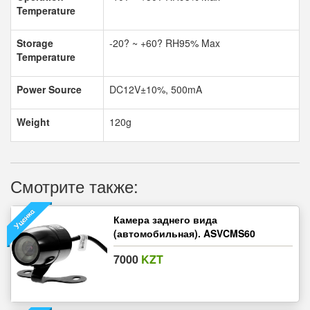
Temperature
Storage
-20
?
~ +60
?
RH95% Max
Temperature
Power Source
DC12V±10%, 500mA
Weight
120g
Смотрите также:
Камера заднего вида
(автомобильная). ASVCMS60
7000
KZT