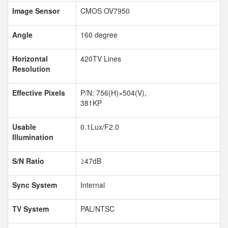
Image Sensor
CMOS OV7950
Angle
160 degree
Horizontal
420TV Lines
Resolution
Effective Pixels
P/N: 756(H)×504(V),
381KP
Usable
0.1Lux/F2.0
Illumination
S/N Ratio
≥47dB
Sync System
Internal
TV System
PAL/NTSC