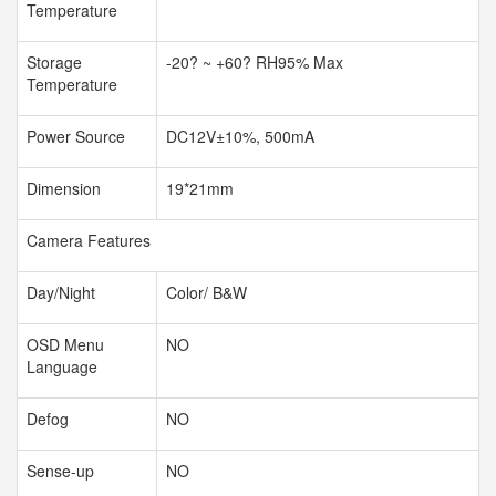
Temperature
Storage
-20
?
~ +60
?
RH95% Max
Temperature
Power Source
DC12V±10%, 500mA
Dimension
19*21mm
Camera Features
Day/Night
Color/ B&W
OSD Menu
NO
Language
Defog
NO
Sense-up
NO