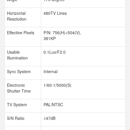
Horizontal
480TV Lines
Resolution
Effective Pixels
P/N: 756(H)×504(V),
381KP
Usable
0.1Lux/F2.0
Illumination
Sync System
Internal
Electronic
1/60-1/5000(S)
Shutter Time
TV System
PAL/NTSC
S/N Ratio
≥47dB