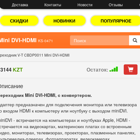
Доставка
Контакты
Новости
Отзывы
СКИДКИ
НОВИНКИ
ПОПУЛЯРНОЕ
Mini DVI-HDMI
KS-0471
реходник V-T CBDP0011 Mini DVI-HDMI
3144
KZT
Остаток:
Описание
ереходник Mini DVI-HDMI, с конвертером.
даптер предназначен для подключения монитора или телевизора
о входом
HDMI
к компьютеру или ноутбуку с выходом
miniDVI
.
iniDVI - встречается на компьютерах и ноутбуках Apple, HDMI -
стречается на видеокартах, материнских платах со встроенным
идео, мониторах, телевизорах, проекторах, плазменных панелях,
ультимедиа-плеерах, фотоаппаратах, видеокамерах.