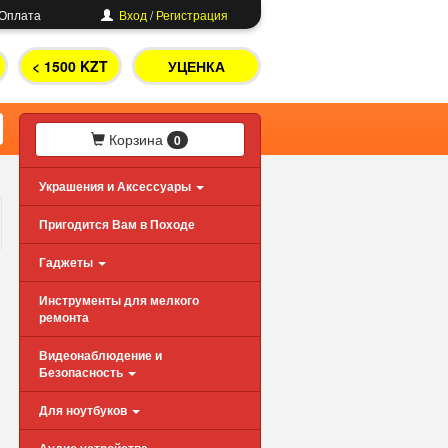
Оплата
Вход
/
Регистрация
< 1500 KZT
УЦЕНКА
Корзина
0
Украшения и Аксессуары
Пригодится Вам в Походе
Гаджеты
Инструменты для мелкого
ремонта
Видеонаблюдение и
Безопасность
Для ноутбуков