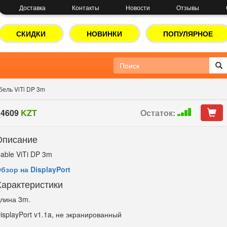
Доставка
Контакты
Новости
Отзывы
СКИДКИ
НОВИНКИ
ПОПУЛЯРНОЕ
бель ViTi DP 3m
4609
KZT
Остаток:
Описание
able ViTi DP 3m
бзор на DisplayPort
Характеристики
лина 3m.
isplayPort v1.1a, не экранированный