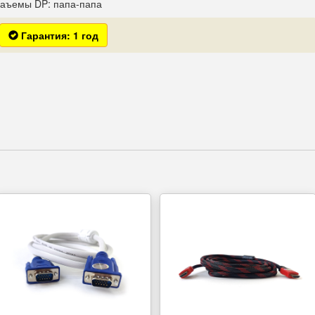
аъемы DP: папа-папа
Гарантия: 1 год