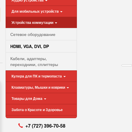
Аудио устройства
Для мобильных устройств
Устройства коммутации
Сетевое оборудование
HDMI, VGA, DVI, DP
Кабели, адаптеры,
переходники, сплиттеры
Кулера для ПК и термопаста
Клавиатуры, Мышки и коврики
Товары для Дома
Забота о Красоте и Здоровье
+7 (727) 396-70-58