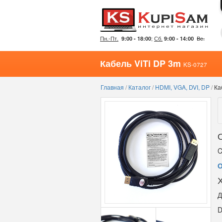
Пн.-Пт.
;
Сб.
Вс.
9:00 - 18:00
9:00 - 14:00
Кабель ViTi DP 3m
KS-0727
Главная
/
Каталог
/
HDMI, VGA, DVI, DP
/
Ка
C
О
Д
D