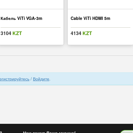
Кабель ViTi VGA-3m
Cable ViTi HDMI 5m
3104
KZT
4134
KZT
егистрируйтесь
/
Войдите
.
0
Нам важно Ваше мнение!