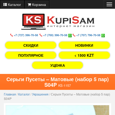
Каталог
Корзина
Tog
nav
+7 (727) 396-70-58
+7 (700) 396-70-58
+7 (707) 796-70-58
СКИДКИ
НОВИНКИ
ПОПУЛЯРНОЕ
< 1500 KZT
УЦЕНКА
Серьги Пусеты – Матовые (набор 5 пар)
S04P
KS-1157
Главная
/
Каталог
/
Украшения
/
Серьги Пусеты – Матовые (набор 5 пар)
S04P