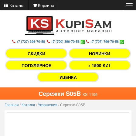
Каталог
Корзина
Tog
nav
+7 (727) 396-70-58
+7 (700) 396-70-58
+7 (707) 796-70-58
СКИДКИ
НОВИНКИ
ПОПУЛЯРНОЕ
< 1500 KZT
УЦЕНКА
Сережки S05B
KS-1195
Главная
/
Каталог
/
Украшения
/
Сережки S05B