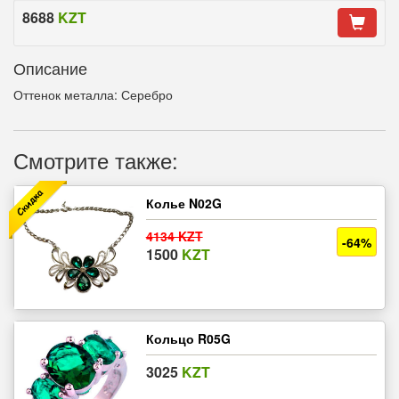
8688
KZT
Описание
Оттенок металла: Серебро
Смотрите также:
Колье N02G
4134 KZT
-64%
1500
KZT
Кольцо R05G
3025
KZT