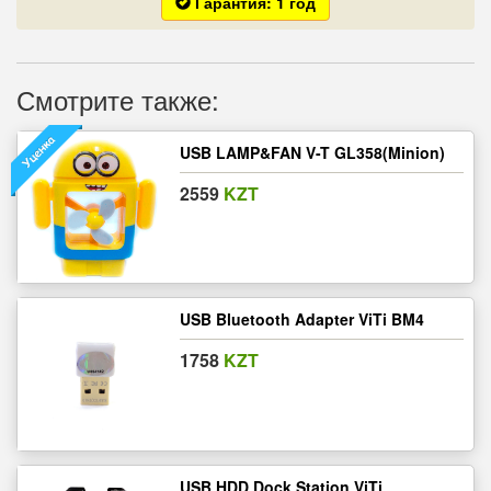
Гарантия: 1 год
Смотрите также:
USB LAMP&FAN V-T GL358(Minion)
2559
KZT
USB Bluetooth Adapter ViTi BM4
1758
KZT
USB HDD Dock Station ViTi