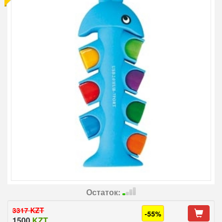
Остаток:
3317 KZT
-55%
1500
KZT