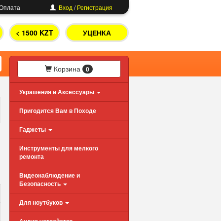
Оплата
Вход
/
Регистрация
< 1500 KZT
УЦЕНКА
Корзина
0
Украшения и Аксессуары
Пригодится Вам в Походе
Гаджеты
Инструменты для мелкого
ремонта
Видеонаблюдение и
Безопасность
Для ноутбуков