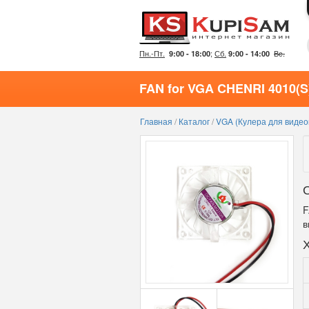
Пн.-Пт.
;
Сб.
Вс.
9:00 - 18:00
9:00 - 14:00
FAN for VGA CHENRI 4010(S
Главная
/
Каталог
/
VGA (Кулера для видео
F
в