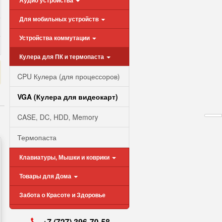
Аудио устройства
Для мобильных устройств
Устройства коммутации
Кулера для ПК и термопаста
CPU Кулера (для процессоров)
VGA (Кулера для видеокарт)
CASE, DC, HDD, Memory
Термопаста
Клавиатуры, Мышки и коврики
Товары для Дома
Забота о Красоте и Здоровье
+7 (727) 396-70-58