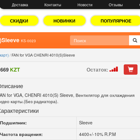
Доставка
Контакты
Новости
Отзывы
СКИДКИ
НОВИНКИ
ПОПУЛЯРНОЕ
)Sleeve
KS-0023
карт)
/
FAN for VGA CHENRI 4010(S)Sleeve
669
KZT
Остаток:
Описание
AN for VGA, CHENRI 4010(S) Sleeve, Вентилятор для охлаждения
идео карты.(Без радиатора).
Характеристики
Подшипник:
Sleeve
Частота вращения:
4400+/-10% R.P.M