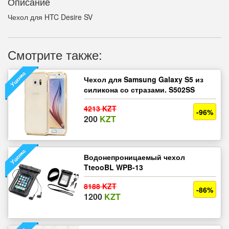
Описание
Чехол для HTC Desire SV
Смотрите также:
Чехол для Samsung Galaxy S5 из
силикона со стразами. S502SS
4213 KZT
-96%
200
KZT
Водонепроницаемый чехол
TteooBL WPB-13
8188 KZT
-86%
1200
KZT