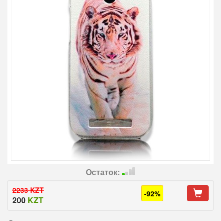
Остаток:
2233 KZT
-92%
200
KZT