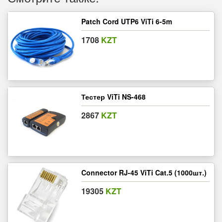
Patch Cord UTP6 ViTi 6-5m
1708
KZT
Тестер ViTi NS-468
2867
KZT
Connector RJ-45 ViTi Cat.5 (1000шт.)
19305
KZT