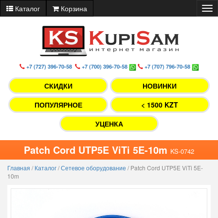
Каталог
Корзина
Tog
nav
+7 (727) 396-70-58
+7 (700) 396-70-58
+7 (707) 796-70-58
СКИДКИ
НОВИНКИ
ПОПУЛЯРНОЕ
< 1500 KZT
УЦЕНКА
Patch Cord UTP5E ViTi 5E-10m
KS-0742
Главная
/
Каталог
/
Сетевое оборудование
/
Patch Cord UTP5E ViTi 5E-
10m