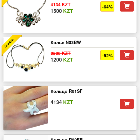
4134 KZT
-64%
1500
KZT
Колье N03BW
2500 KZT
-52%
1200
KZT
Кольцо R01SF
4134
KZT
Кольцо R02FB