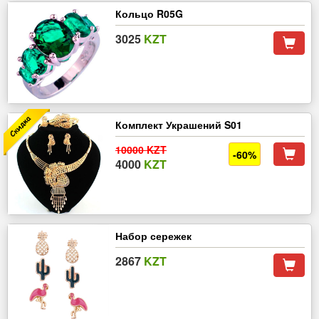
Кольцо R05G
3025
KZT
Комплект Украшений S01
10000 KZT
-60%
4000
KZT
Набор сережек
2867
KZT