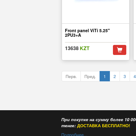
Front panel ViTi 5.25"
2PU3+A
13638
KZT
Перв.
Пред.
1
2
3
4
При покупке на сумму более 10 00
тенге:
ДОСТАВКА БЕСПЛАТНО!
Подробнее...