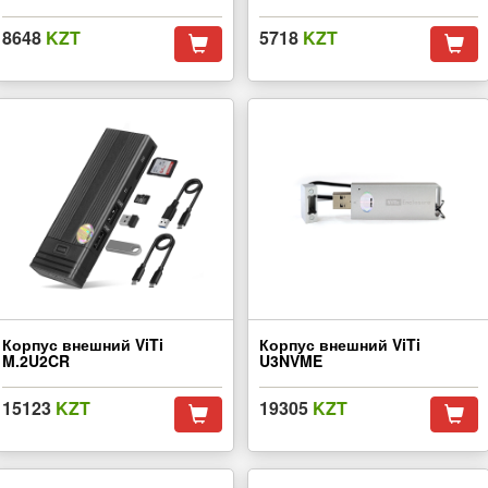
8648
KZT
5718
KZT
Корпус внешний ViTi
Корпус внешний ViTi
M.2U2CR
U3NVME
15123
KZT
19305
KZT