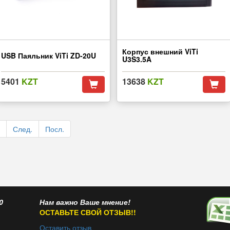
Корпус внешний ViTi
USB Паяльник ViTi ZD-20U
U3S3.5A
5401
KZT
13638
KZT
След.
Посл.
0
Нам важно Ваше мнение!
ОСТАВЬТЕ СВОЙ ОТЗЫВ!!
Оставить отзыв