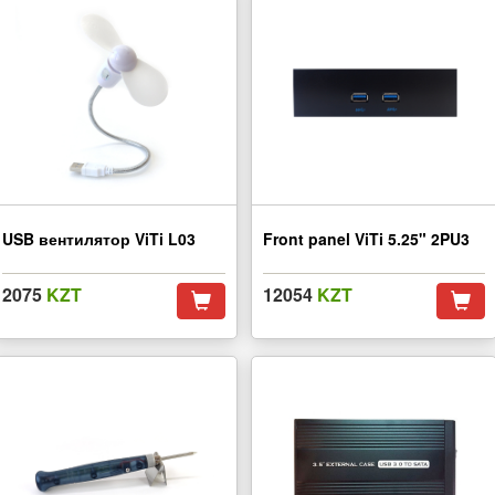
USB вентилятор ViTi L03
Front panel ViTi 5.25" 2PU3
2075
KZT
12054
KZT