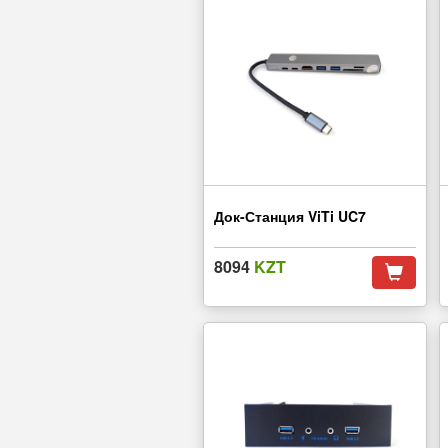
Док-Станция ViTi UC7
8094
KZT